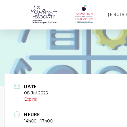
Passer
au
JE SUIS
contenu
principal
DATE
08 Juil 2025
Expiré!
HEURE
14h00 - 17h00