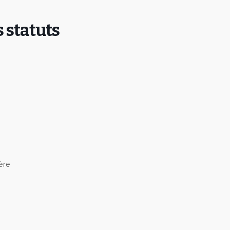
 statuts
ère