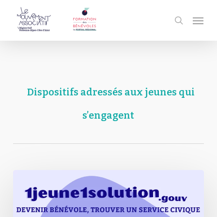
Passer
Men
au
recherc
contenu
principal
Dispositifs adressés aux jeunes qui
s’engagent
1
Jeune
1
Solution