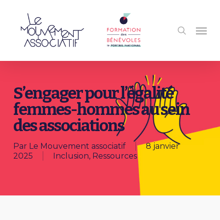
Passer
au
recherc
contenu
Men
principal
S’engager pour l’égalité
femmes-hommes au sein
des associations
Par
Le Mouvement associatif
8 janvier
2025
Inclusion
,
Ressources