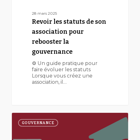
28 mars 2025
Revoir les statuts de son
association pour
rebooster la
gouvernance
⚙️ Un guide pratique pour
faire évoluer les statuts
Lorsque vous créez une
association, il…
Repenser
la
GOUVERNANCE
gouvernance
de