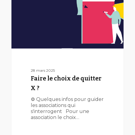
quitter
X
?
28 mars 2025
Faire le choix de quitter
X ?
⚙️ Quelques infos pour guider
les associations qui
s'interrogent Pour une
association le choix…