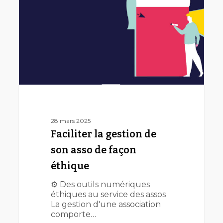
son
asso
de
façon
éthique
28 mars 2025
Faciliter la gestion de
son asso de façon
éthique
⚙️ Des outils numériques
éthiques au service des assos
La gestion d'une association
comporte…