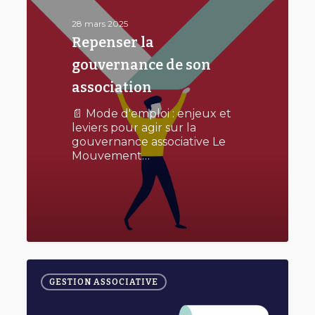
son
association
28 mars 2025
Repenser la
gouvernance de son
association
📄 Mode d'emploi : enjeux et
leviers pour agir sur la
gouvernance associative Le
Mouvement…
0
Faciliter
0
la
GESTION ASSOCIATIVE
gestion
de