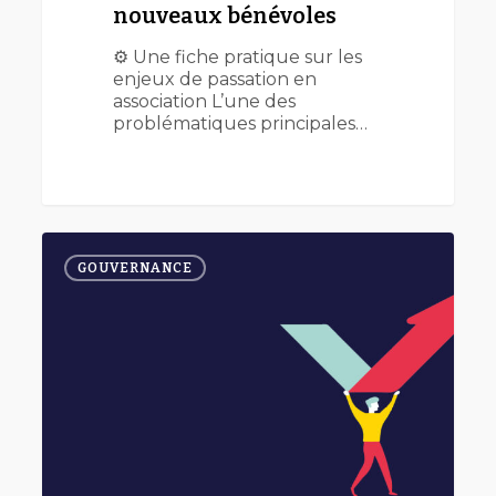
nouveaux bénévoles
⚙️ Une fiche pratique sur les
enjeux de passation en
association L’une des
problématiques principales…
Trouver
0
de
GOUVERNANCE
nouveaux
bénévoles