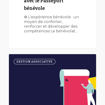
avec le Passeport
bénévole
⚙️ L'expérience bénévole : un
moyen de conforter,
renforcer et développer des
compétences Le bénévolat…
Mener
0
des
GESTION ASSOCIATIVE
projets
en
consortium