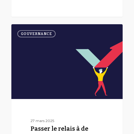
Passer
0
le
GOUVERNANCE
relais
à
de
nouveaux
bénévoles
27 mars 2025
Passer le relais à de