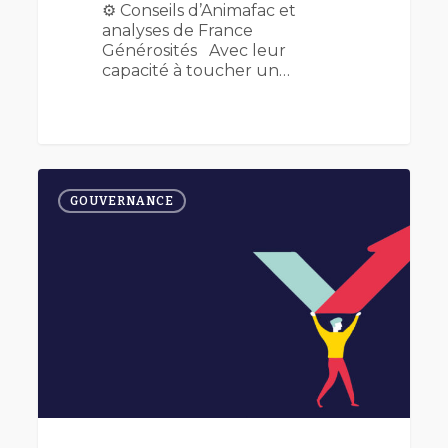
⚙️ Conseils d’Animafac et
analyses de France
Générosités Avec leur
capacité à toucher un…
Revoir
0
les
GOUVERNANCE
statuts
de
son
association
pour
rebooster
la
gouvernance