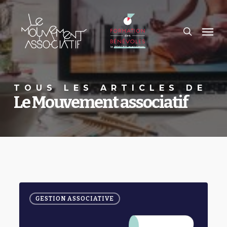
Passer
au
recherc
contenu
Men
principal
TOUS LES ARTICLES DE
Le Mouvement associatif
Faire
0
le
GESTION ASSOCIATIVE
choix
de