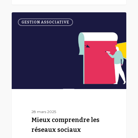
Mieux
0
comprendre
GESTION ASSOCIATIVE
les
réseaux
sociaux
28 mars 2025
Mieux comprendre les
réseaux sociaux