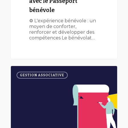
avec le Passeport
bénévole
⚙️ L'expérience bénévole : un
moyen de conforter,
renforcer et développer des
compétences Le bénévolat…
Mener
0
des
GESTION ASSOCIATIVE
projets
en
consortium