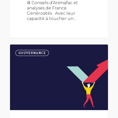
⚙️ Conseils d’Animafac et
analyses de France
Générosités Avec leur
capacité à toucher un…
Revoir
0
les
GOUVERNANCE
statuts
de
son
association
pour
rebooster
la
gouvernance