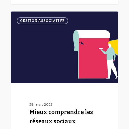
Mieux
0
comprendre
GESTION ASSOCIATIVE
les
réseaux
sociaux
28 mars 2025
Mieux comprendre les
réseaux sociaux