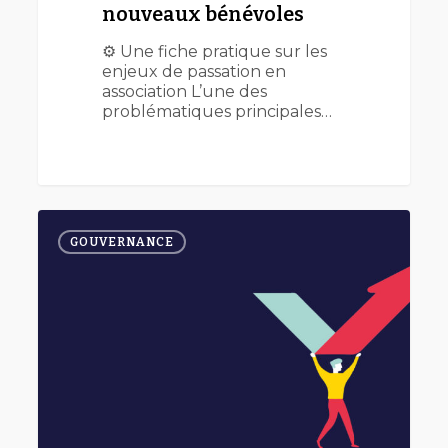
nouveaux bénévoles
⚙️ Une fiche pratique sur les
enjeux de passation en
association L’une des
problématiques principales…
Trouver
0
de
GOUVERNANCE
nouveaux
bénévoles