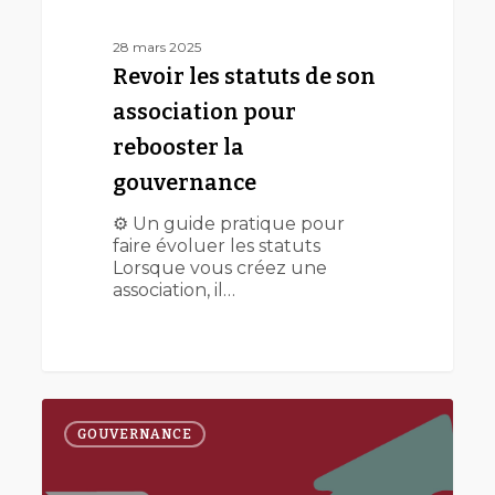
28 mars 2025
Revoir les statuts de son
association pour
rebooster la
gouvernance
⚙️ Un guide pratique pour
faire évoluer les statuts
Lorsque vous créez une
association, il…
Repenser
la
GOUVERNANCE
gouvernance
de