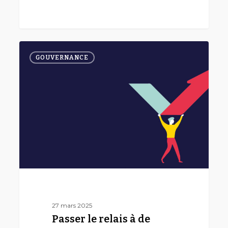
Passer
0
le
GOUVERNANCE
relais
à
de
nouveaux
bénévoles
27 mars 2025
Passer le relais à de