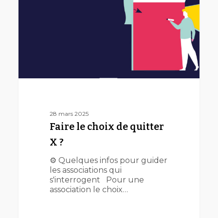
quitter
X
?
28 mars 2025
Faire le choix de quitter
X ?
⚙️ Quelques infos pour guider
les associations qui
s'interrogent Pour une
association le choix…