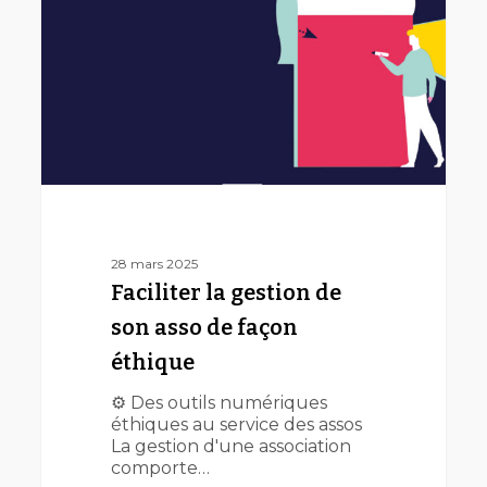
son
asso
de
façon
éthique
28 mars 2025
Faciliter la gestion de
son asso de façon
éthique
⚙️ Des outils numériques
éthiques au service des assos
La gestion d'une association
comporte…