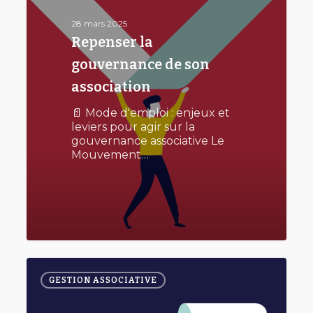
son
association
28 mars 2025
Repenser la
gouvernance de son
association
📄 Mode d'emploi : enjeux et
leviers pour agir sur la
gouvernance associative Le
Mouvement…
0
Faciliter
0
la
GESTION ASSOCIATIVE
gestion
de