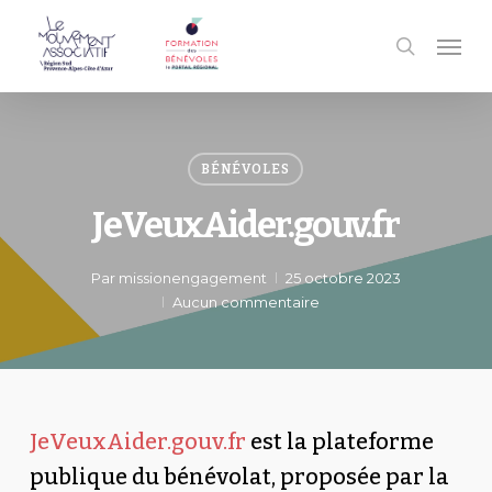
Passer
Men
au
recherc
contenu
principal
BÉNÉVOLES
JeVeuxAider.gouv.fr
Par
missionengagement
25 octobre 2023
Aucun commentaire
JeVeuxAider.gouv.fr
est la plateforme
publique du bénévolat, proposée par la