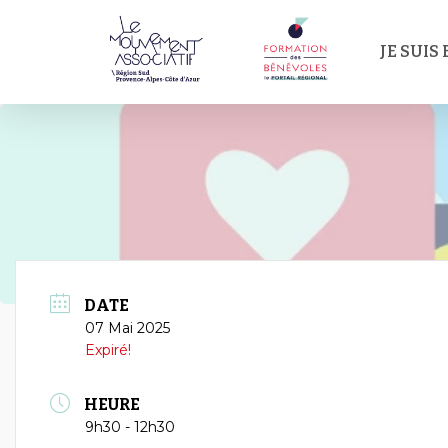
Passer
au
JE SUIS
contenu
principal
DATE
07 Mai 2025
Expiré!
HEURE
9h30 - 12h30