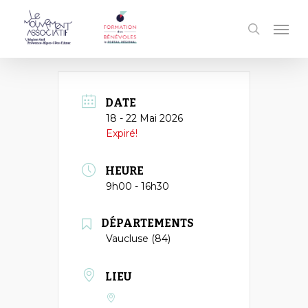
Passer
Men
au
recherc
contenu
principal
DATE
18 - 22 Mai 2026
Expiré!
HEURE
9h00 - 16h30
DÉPARTEMENTS
Vaucluse (84)
LIEU