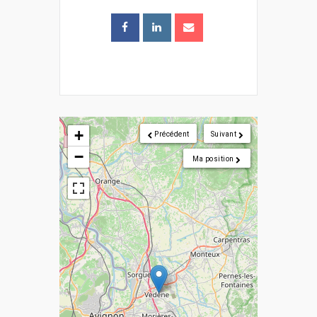
+
Précédent
Suivant
−
Ma position