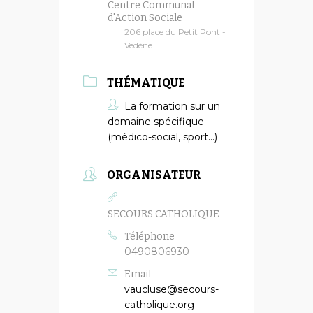
Centre Communal
d'Action Sociale
206 place du Petit Pont -
Vedène
THÉMATIQUE
La formation sur un
domaine spécifique
(médico-social, sport...)
ORGANISATEUR
SECOURS CATHOLIQUE
Téléphone
0490806930
Email
vaucluse@secours-
catholique.org