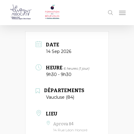
Passer
Men
au
recherc
contenu
principal
DATE
14 Sep 2026
HEURE
6 heures (1 jour)
9h30 - 9h30
DÉPARTEMENTS
Vaucluse (84)
LIEU
Aprova 84
14 Rue Léon Honoré