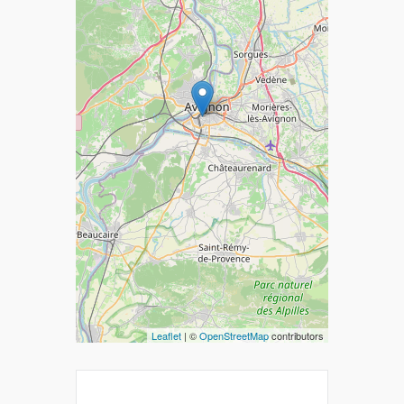
Leaflet
| ©
OpenStreetMap
contributors