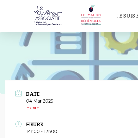
Passer
au
JE SUIS
contenu
principal
DATE
04 Mar 2025
Expiré!
HEURE
14h00 - 17h00