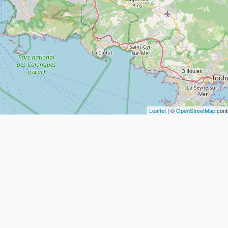
Leaflet
| ©
OpenStreetMap
cont