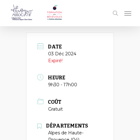
Passer
Men
au
recherc
contenu
principal
DATE
03 Déc 2024
Expiré!
HEURE
9h30 - 17h00
COÛT
Gratuit
DÉPARTEMENTS
Alpes de Haute-
Provence (04)