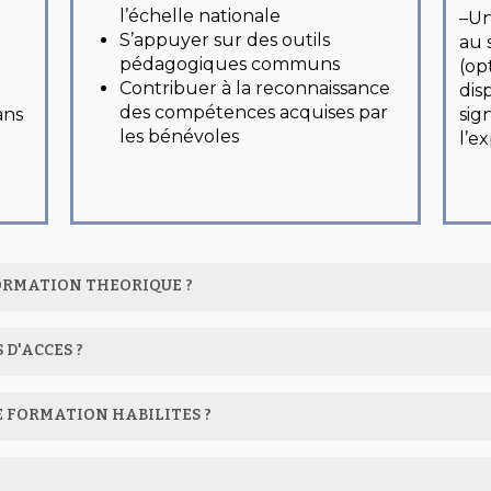
l’échelle nationale
–
Un
S’appuyer sur des outils
au 
pédagogiques communs
(op
Contribuer à la reconnaissance
dis
des compétences acquises par
ans
sign
les bénévoles
l’e
FORMATION THEORIQUE ?
omposé de :
 D'ACCES ?
res — obligatoire pour tous
E FORMATION HABILITES ?
iation déclarée en France
it associatif : les bases essentielles
es organismes habilités par l’État. Ces organismes doive
lique et contractuelle ;
exigée : la formation est ouverte à toutes et tous, quels
formateurs expérimentés dans la vie associative.