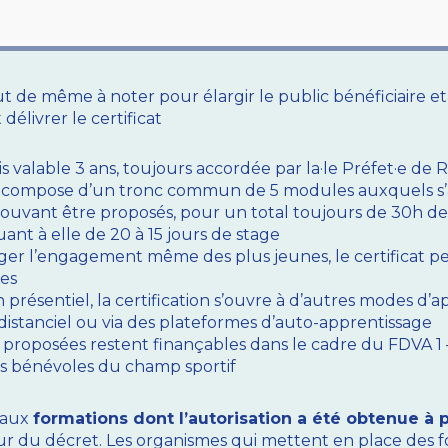
 de même à noter pour élargir le public bénéficiaire et
délivrer le certificat
is valable 3 ans, toujours accordée par la·le Préfet·e de 
e compose d’un tronc commun de 5 modules auxquels s’
pouvant être proposés, pour un total toujours de 30h d
uant à elle de 20 à 15 jours de stage
ger l’engagement même des plus jeunes, le certificat p
es
 présentiel, la certification s’ouvre à d’autres modes d’a
distanciel ou via des plateformes d’auto-apprentissage
ns proposées restent finançables dans le cadre du FDVA 1
es bénévoles du champ sportif
 aux
formations dont l’autorisation a été obtenue à 
ur du décret. Les organismes qui mettent en place des fo