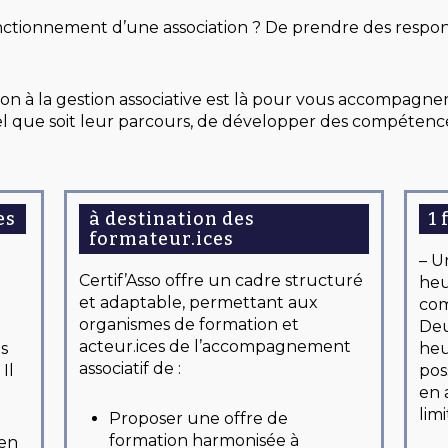
tionnement d’une association ? De prendre des respons
ation à la gestion associative est là pour vous accompagne
uel que soit leur parcours, de développer des compétence
es
à destination des
1 
formateur.ices
–
U
Certif’Asso offre un cadre structuré
heu
et adaptable, permettant aux
com
organismes de formation et
Deu
acteur.ices de l’accompagnement
s
heu
associatif de :
Il
pos
en 
lim
Proposer une offre de
formation harmonisée à
 en