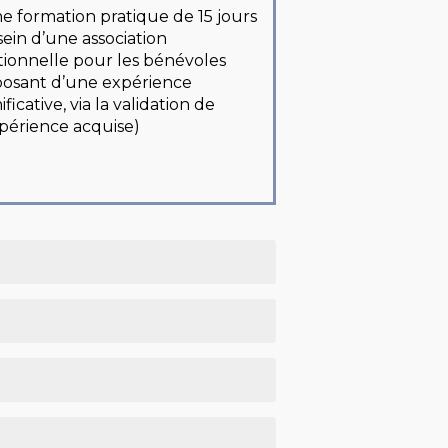
e formation pratique
de 15 jours
sein d’une association
tionnelle pour les bénévoles
posant d’une expérience
ificative, via la validation de
xpérience acquise)
nt disposer d’un responsable
 que soient votre parcours ou