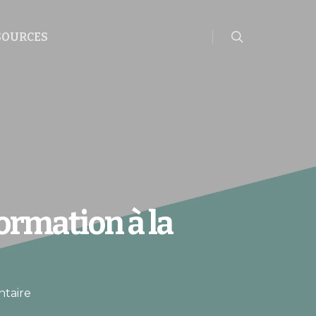
rechercher
SOURCES
ormation à la
taire