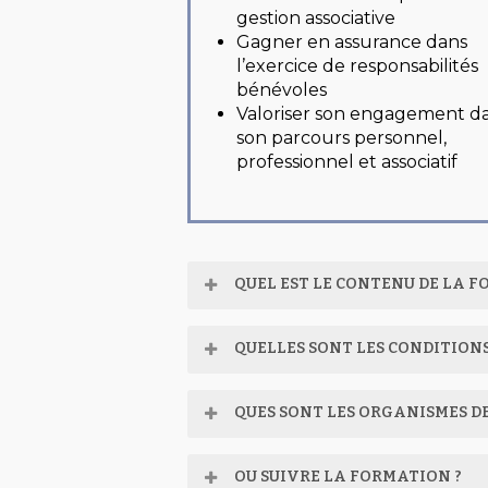
gestion associative
Gagner en assurance dans
l’exercice de responsabilités
bénévoles
Valoriser son engagement d
son parcours personnel,
professionnel et associatif
QUEL EST LE CONTENU DE LA 
Une formation théorique
est c
QUELLES SONT LES CONDITIONS
🔹
Un tronc commun de 20 heu
Pour vous inscrire, vous devez :
QUES SONT LES ORGANISMES D
🔹 Être bénévole dans une assoc
Module 1 : Comprendre le fa
La formation est dispensée par d
– la loi 1901 : une liberté pub
💡 Aucune autre condition n’est 
OU SUIVRE LA FORMATION ?
pédagogique et d’une équipe de 