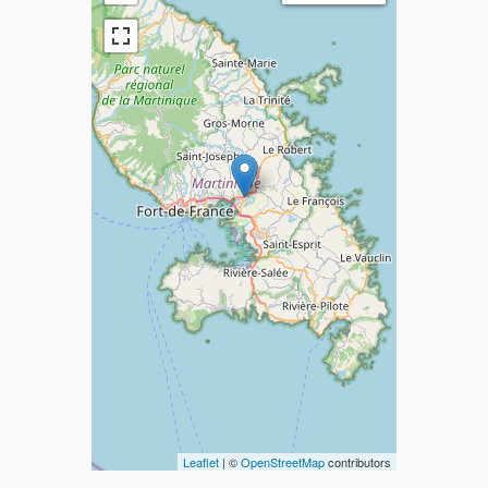
Leaflet
| ©
OpenStreetMap
contributors