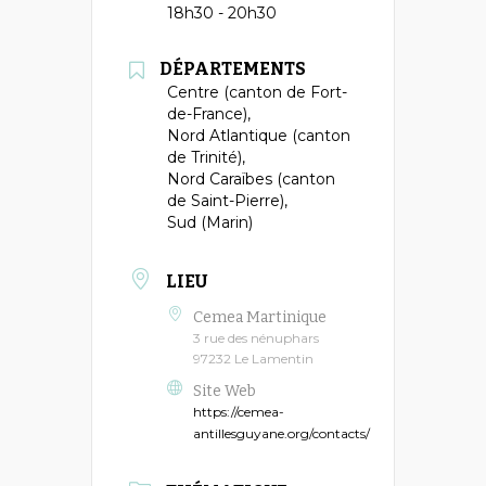
18h30 - 20h30
DÉPARTEMENTS
Centre (canton de Fort-
de-France),
Nord Atlantique (canton
de Trinité),
Nord Caraïbes (canton
de Saint-Pierre),
Sud (Marin)
LIEU
Cemea Martinique
3 rue des nénuphars
97232 Le Lamentin
Site Web
https://cemea-
antillesguyane.org/contacts/