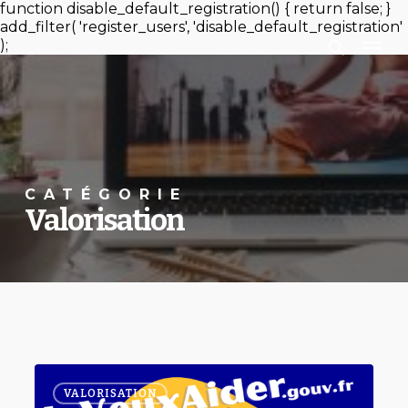
Passer
function disable_default_registration() { return false; }
au
add_filter( 'register_users', 'disable_default_registration'
Men
recherc
contenu
);
principal
CATÉGORIE
Valorisation
JeVeuxAider.gouv.fr
VALORISATION