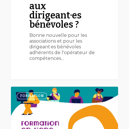
aux
dirigeant·es
bénévoles ?
Bonne nouvelle pour les
associations et pour les
dirigeant·es bénévoles
adhérents de l'opérateur de
compétences…
Se
former
FORMATION
en
ligne
à
la
gestion