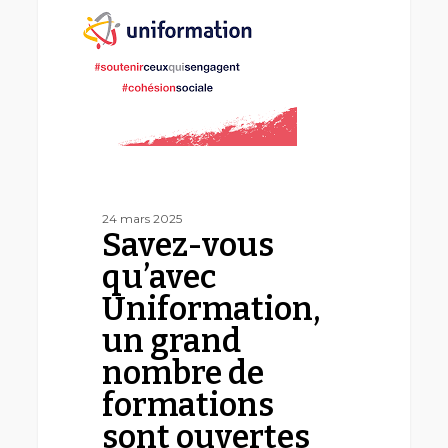
qu’avec
Uniformation,
un
grand
nombre
de
formations
sont
ouvertes
aux
dirigeant·es
bénévoles
24 mars 2025
Savez-vous
?
qu’avec
Uniformation,
un grand
nombre de
formations
sont ouvertes