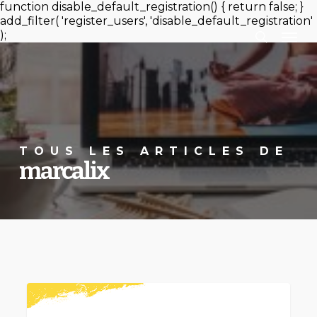
Passer
function disable_default_registration() { return false; }
au
add_filter( 'register_users', 'disable_default_registration'
Men
recherc
contenu
);
principal
TOUS LES ARTICLES DE
marcalix
Savez-
vous
FORMATION